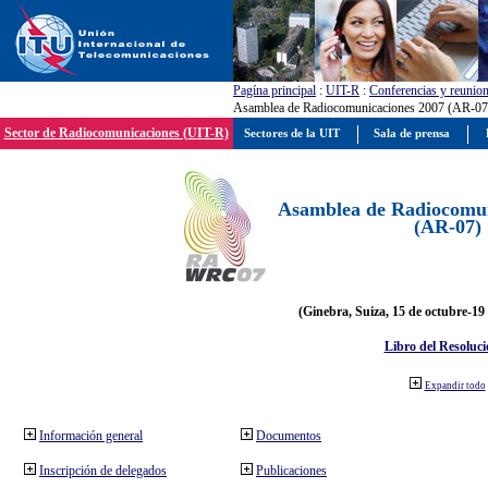
Pagína principal
:
UIT-R
:
Conferencias y reunio
Asamblea de Radiocomunicaciones 2007 (AR-07
Sector de Radiocomunicaciones (UIT-R)
Sectores de la UIT
Sala de prensa
Asamblea de Radiocomun
(AR-07)
(Ginebra, Suiza, 15 de octubre-19
Libro del Resoluci
Expandir todo
Información general
Documentos
Inscripción de delegados
Publicaciones