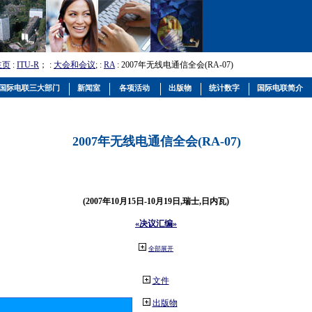
主页
:
ITU-R
； :
大会和会议
; :
RA
: 2007年无线电通信全会(RA-07)
国际电联三大部门
新闻室
各项活动
出版物
统计数字
国际电联简介
2007年无线电通信全会(RA-07)
(2007年10月15日-10月19日,瑞士,日内瓦)
«决议汇编»
全部展开
文件
出版物