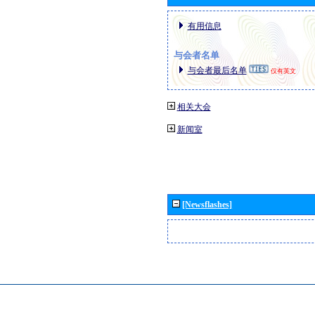
有用信息
与会者名单
与会者最后名单
仅有英文
相关大会
新闻室
[Newsflashes]