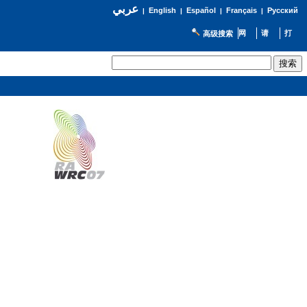
عربي
English
Español
Français
Русский
|
|
|
|
高级搜索