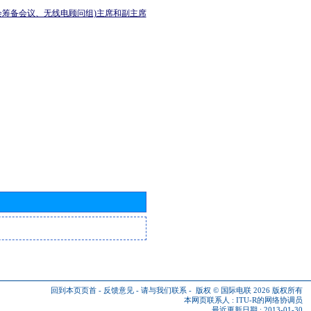
会筹备会议、无线电顾问组)主席和副主席
回到本页页首
-
反馈意见
-
请与我们联系
-
版权 © 国际电联 2026
版权所有
本网页联系人 :
ITU-R的网络协调员
最近更新日期 : 2013-01-30