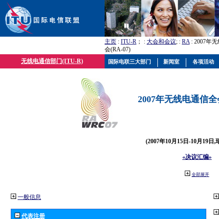
主页
:
ITU-R
； :
大会和会议
; :
RA
: 2007
会(RA-07)
无线电通信部门(ITU-R)
国际电联三大部门
新闻室
各项活动
2007年无线电通信全会(
(2007年10月15日-10月19日
«决议汇编»
全部展开
一般信息
代表注册