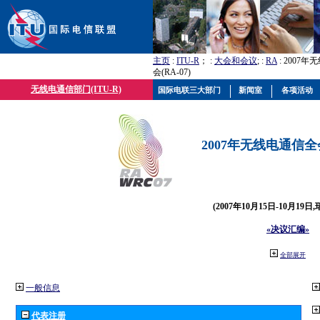
主页
:
ITU-R
； :
大会和会议
; :
RA
: 2007
会(RA-07)
无线电通信部门(ITU-R)
国际电联三大部门
新闻室
各项活动
2007年无线电通信全会(
(2007年10月15日-10月19日
«决议汇编»
全部展开
一般信息
代表注册