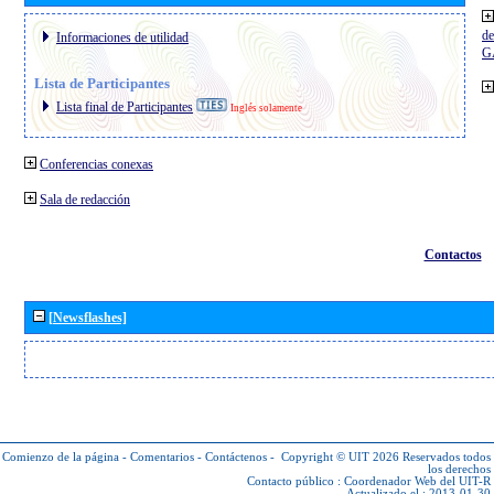
de
Informaciones de utilidad
G
Lista de Participantes
Lista final de Participantes
Inglés solamente
Conferencias conexas
Sala de redacción
Contactos
[Newsflashes]
Comienzo de la página
-
Comentarios
-
Contáctenos
-
Copyright © UIT 2026
Reservados todos
los derechos
Contacto público :
Coordenador Web del UIT-R
Actualizado el : 2013-01-30