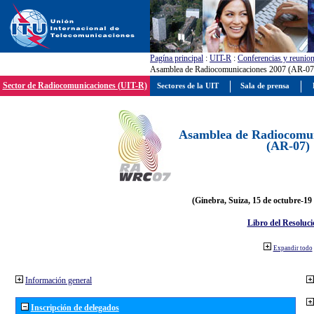
Pagína principal
:
UIT-R
:
Conferencias y reunio
Asamblea de Radiocomunicaciones 2007 (AR-07
Sector de Radiocomunicaciones (UIT-R)
Sectores de la UIT
Sala de prensa
Asamblea de Radiocomun
(AR-07)
(Ginebra, Suiza, 15 de octubre-19
Libro del Resoluci
Expandir todo
Información general
Inscripción de delegados