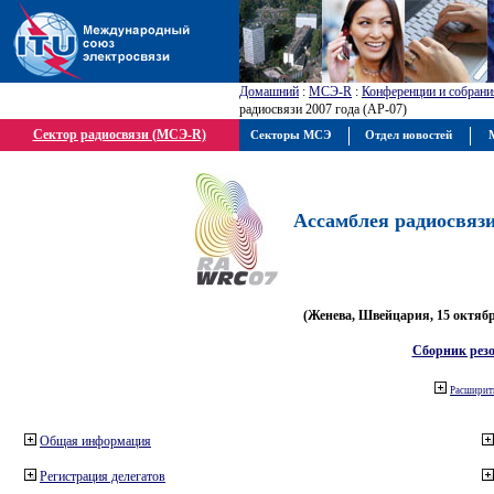
Домашний
:
МСЭ-R
:
Конференции и собрани
радиосвязи 2007 года (АР-07)
Сектор радиосвязи (МСЭ-R)
Секторы МСЭ
Отдел новостей
М
Ассамблея радиосвязи 
(Женева, Швейцария, 15 октября
Сборник рез
Расширить
Общая информация
Регистрация делегатов