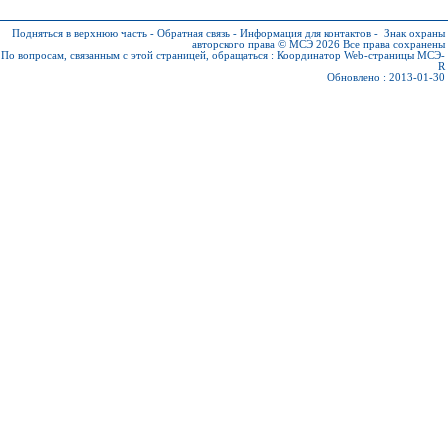
Подняться в верхнюю часть
-
Обратная связь
-
Информация для контактов
-
Знак охраны
авторского права © МСЭ 2026
Все права сохранены
По вопросам, связанным с этой страницей, обращаться :
Координатор Web-страницы МСЭ-
R
Обновлено : 2013-01-30