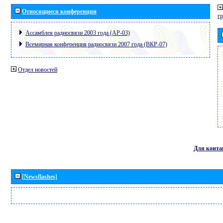
Относящиеся конференции
г
Ассамблея радиосвязи 2003 года (АР-03)
Всемирная конференция радиосвязи 2007 года (ВКР-07)
Отдел новостей
Для конта
[Newsflashes]