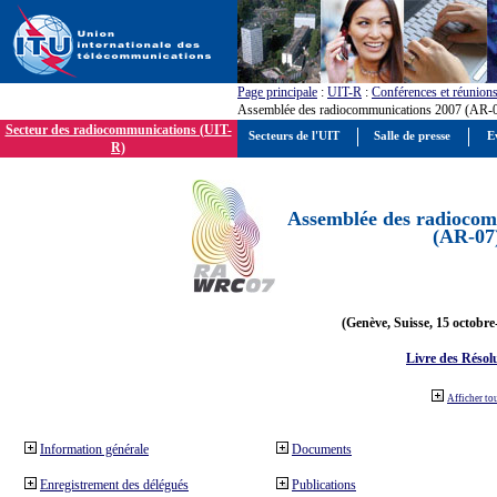
Page principale
:
UIT-R
:
Conférences et réunion
Assemblée des radiocommunications 2007 (AR-
Secteur des radiocommunications (UIT-
Secteurs de l'UIT
Salle de presse
E
R)
Assemblée des radiocom
(AR-07
(Genève, Suisse, 15 octobre
Livre des Résol
Afficher to
Information générale
Documents
Enregistrement des délégués
Publications