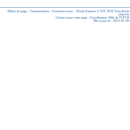
Début de page
-
Commentaires
-
Contactez-nous
-
Droits d'auteur © UIT 2026
Tous droits
réservés
Contact pour cette page :
Coordinateur Web de l'UIT-R
Mis à jour le : 2013-01-30