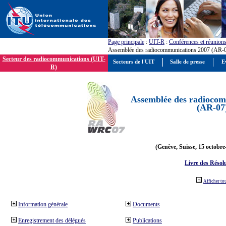
Page principale
:
UIT-R
:
Conférences et réunion
Assemblée des radiocommunications 2007 (AR-
Secteur des radiocommunications (UIT-
Secteurs de l'UIT
Salle de presse
E
R)
Assemblée des radiocom
(AR-07
(Genève, Suisse, 15 octobre
Livre des Résol
Afficher to
Information générale
Documents
Enregistrement des délégués
Publications