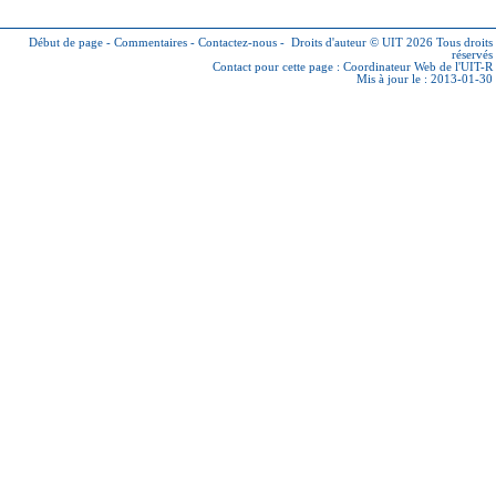
Début de page
-
Commentaires
-
Contactez-nous
-
Droits d'auteur © UIT 2026
Tous droits
réservés
Contact pour cette page :
Coordinateur Web de l'UIT-R
Mis à jour le : 2013-01-30