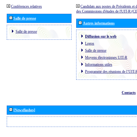
Conférences relatives
Candidats aux postes de Présidents et 
des Commissions d'études de l'UIT-R (C
Salle de presse
Autres informations
Salle de presse
Diffusion sur le web
Logos
Salle de presse
Moyens électroniques UIT-R
Informations utiles
Programme des réunions de l´UIT-
Contacts
[Newsflashes]