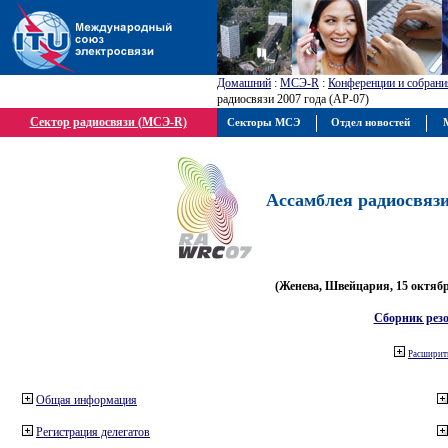
Домашний
:
МСЭ-R
:
Конференции и собрани
радиосвязи 2007 года (АР-07)
Сектор радиосвязи (МСЭ-R)
Секторы МСЭ
Отдел новостей
М
Ассамблея радиосвязи 
(Женева, Швейцария, 15 октября
Сборник рез
Расширить
Общая информация
Регистрация делегатов