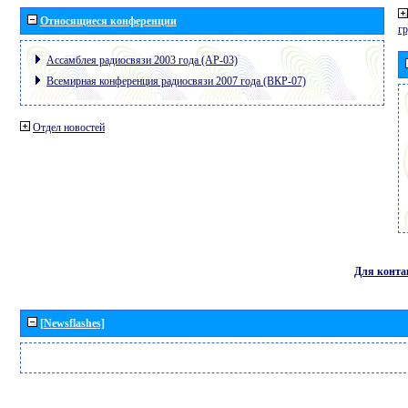
Относящиеся конференции
г
Ассамблея радиосвязи 2003 года (АР-03)
Всемирная конференция радиосвязи 2007 года (ВКР-07)
Отдел новостей
Для конта
[Newsflashes]