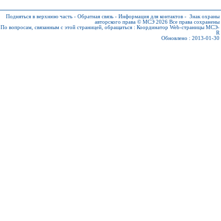
Подняться в верхнюю часть
-
Обратная связь
-
Информация для контактов
-
Знак охраны
авторского права © МСЭ 2026
Все права сохранены
По вопросам, связанным с этой страницей, обращаться :
Координатор Web-страницы МСЭ-
R
Обновлено : 2013-01-30