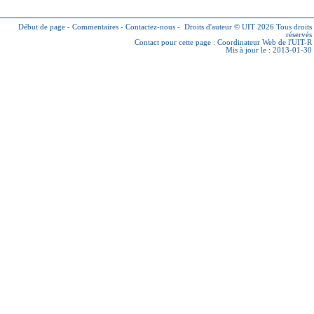
Début de page
-
Commentaires
-
Contactez-nous
-
Droits d'auteur © UIT 2026
Tous droits
réservés
Contact pour cette page :
Coordinateur Web de l'UIT-R
Mis à jour le : 2013-01-30