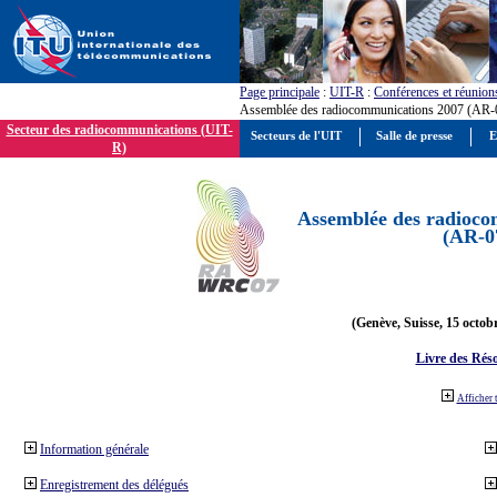
Page principale
:
UIT-R
:
Conférences et réunion
Assemblée des radiocommunications 2007 (AR-
Secteur des radiocommunications (UIT-
Secteurs de l'UIT
Salle de presse
E
R)
Assemblée des radioco
(AR-0
(Genève, Suisse, 15 octob
Livre des Réso
Afficher 
Information générale
Enregistrement des délégués