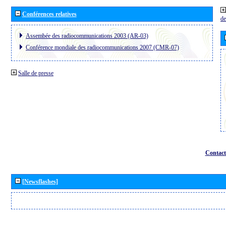
Conférences relatives
de
Assembée des radiocommunications 2003 (AR-03)
Conférence mondiale des radiocommunications 2007 (CMR-07)
Salle de presse
Contact
[Newsflashes]