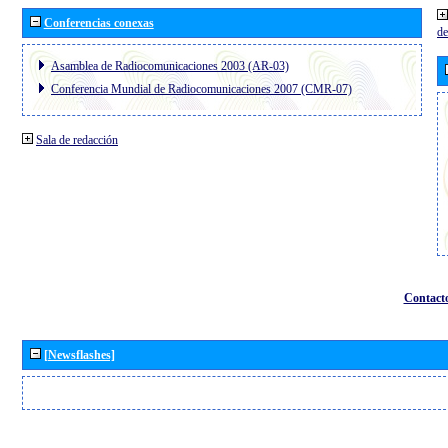
Conferencias conexas
de
Asamblea de Radiocomunicaciones 2003 (AR-03)
Conferencia Mundial de Radiocomunicaciones 2007 (CMR-07)
Sala de redacción
Contact
[Newsflashes]