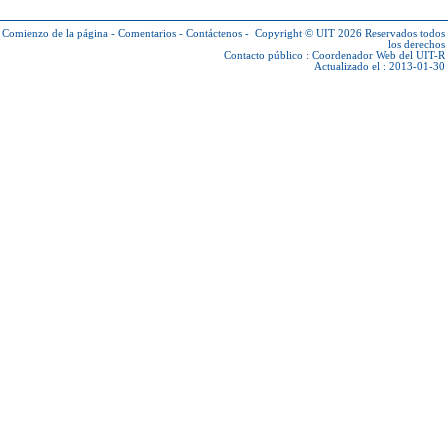
Comienzo de la página
-
Comentarios
-
Contáctenos
-
Copyright © UIT 2026
Reservados todos
los derechos
Contacto público :
Coordenador Web del UIT-R
Actualizado el : 2013-01-30