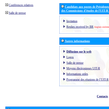
Conférences relatives
Candidats aux postes de Présidents 
des Commissions d'études de l'UIT-R
Salle de presse
Invitation
Replies received by BR
Anglais seulem
Autres informations
Diffusion sur le web
Logos
Salle de presse
Moyens électroniques UIT-R
Informations utiles
Programme des réunions de l´UIT-R
Contacts