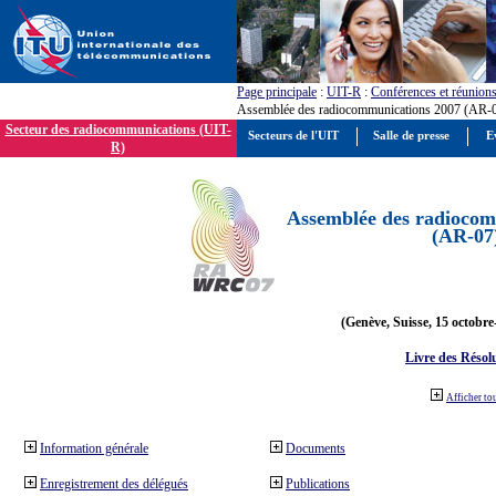
Page principale
:
UIT-R
:
Conférences et réunion
Assemblée des radiocommunications 2007 (AR-
Secteur des radiocommunications (UIT-
Secteurs de l'UIT
Salle de presse
E
R)
Assemblée des radiocom
(AR-07
(Genève, Suisse, 15 octobre
Livre des Résol
Afficher to
Information générale
Documents
Enregistrement des délégués
Publications