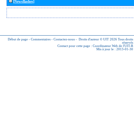
[Newsflashes]
Début de page
-
Commentaires
-
Contactez-nous
-
Droits d'auteur © UIT 2026
Tous droits
réservés
Contact pour cette page :
Coordinateur Web de l'UIT-R
Mis à jour le : 2013-01-30