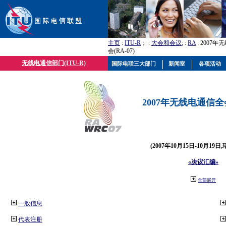
主页
:
ITU-R
； :
大会和会议
; :
RA
: 2007
会(RA-07)
无线电通信部门(ITU-R)
国际电联三大部门
新闻室
各项活动
2007年无线电通信全会(
(2007年10月15日-10月19日
«决议汇编»
全部展开
一般信息
代表注册