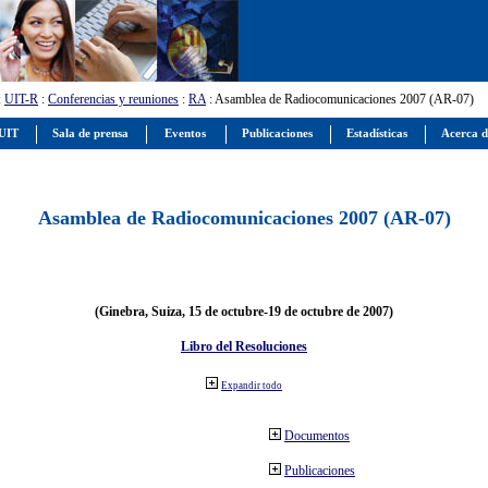
:
UIT-R
:
Conferencias y reuniones
:
RA
: Asamblea de Radiocomunicaciones 2007 (AR-07)
 UIT
Sala de prensa
Eventos
Publicaciones
Estadísticas
Acerca d
Asamblea de Radiocomunicaciones 2007 (AR-07)
(Ginebra, Suiza, 15 de octubre-19 de octubre de 2007)
Libro del Resoluciones
Expandir todo
Documentos
Publicaciones