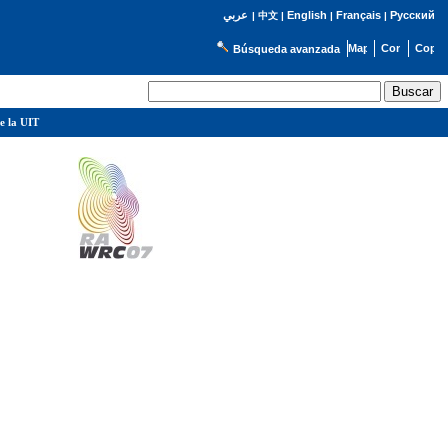
English
Français
Русский
عربي
|
中文
|
|
|
Búsqueda avanzada
e la UIT