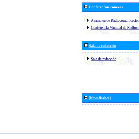
Conferencias conexas
Asamblea de Radiocomunicacio
Conferencia Mundial de Radio
Sala de redacción
Sala de redacción
[Newsflashes]