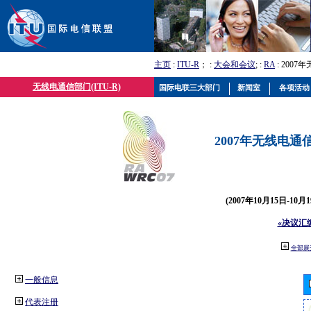
主页
:
ITU-R
； :
大会和会议
; :
RA
: 2007
无线电通信部门(ITU-R)
国际电联三大部门
新闻室
各项活动
2007年无线电通信
(2007年10月15日-10
«决议汇
全部展
一般信息
代表注册