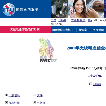
主页
:
ITU-R
； :
大会和会议
; :
RA
: 2007
会(RA-07)
无线电通信部门(ITU-R)
国际电联三大部门
新闻室
各项活动
2007年无线电通信全会(
(2007年10月15日-10月19日
«决议汇编»
全部展开
一般信息
文件
代表注册
出版物