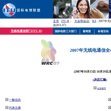
主页
:
ITU-R
； :
大会和会议
; :
RA
: 2007
会(RA-07)
无线电通信部门(ITU-R)
国际电联三大部门
新闻室
各项活动
2007年无线电通信全会(
(2007年10月15日-10月19日
«决议汇编»
全部展开
一般信息
代表注册