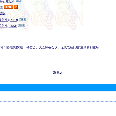
(研究组)
模板
文件 (INFO)
文件(ADM)
部门各组(研究组、特委会、大会筹备会议、无线电顾问组)主席和副主席
联系人