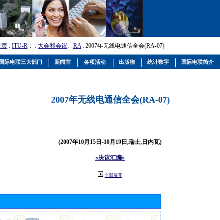
主页
:
ITU-R
； :
大会和会议
; :
RA
: 2007年无线电通信全会(RA-07)
国际电联三大部门
新闻室
各项活动
出版物
统计数字
国际电联简介
2007年无线电通信全会(RA-07)
(2007年10月15日-10月19日,瑞士,日内瓦)
«决议汇编»
全部展开