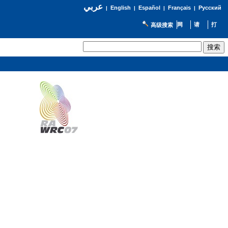
عربي
English
Español
Français
Русский
|
|
|
|
高级搜索