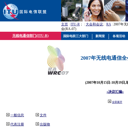
主页
:
ITU-R
； :
大会和会议
; :
RA
: 2007
会(RA-07)
无线电通信部门(ITU-R)
国际电联三大部门
新闻室
各项活动
2007年无线电通信全会(
(2007年10月15日-10月19日
«决议汇编»
全部展开
一般信息
文件
代表注册
出版物