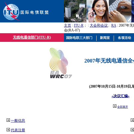
主页
:
ITU-R
； :
大会和会议
; :
RA
: 2007
会(RA-07)
无线电通信部门(ITU-R)
国际电联三大部门
新闻室
各项活动
2007年无线电通信全会(
(2007年10月15日-10月19日
«决议汇编»
全部展开
一般信息
代表注册