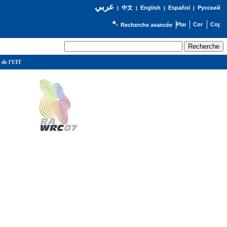
عربي
English
Español
Русский
|
中文
|
|
|
Recherche avancée
 de l'UIT