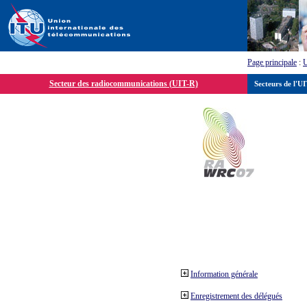
Page principale
:
Secteur des radiocommunications (UIT-R)
Secteurs de l'U
Information générale
Enregistrement des délégués