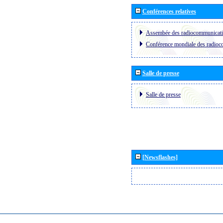
Conférences relatives
Assembée des radiocommunicat
Conférence mondiale des radio
Salle de presse
Salle de presse
[Newsflashes]