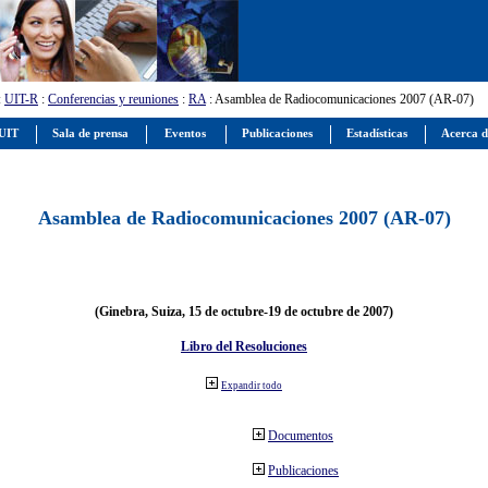
:
UIT-R
:
Conferencias y reuniones
:
RA
: Asamblea de Radiocomunicaciones 2007 (AR-07)
 UIT
Sala de prensa
Eventos
Publicaciones
Estadísticas
Acerca d
Asamblea de Radiocomunicaciones 2007 (AR-07)
(Ginebra, Suiza, 15 de octubre-19 de octubre de 2007)
Libro del Resoluciones
Expandir todo
Documentos
Publicaciones