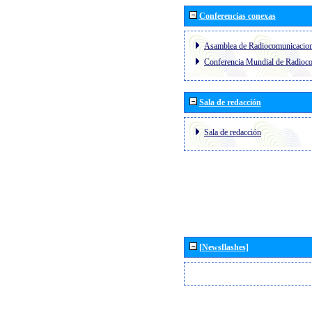
Conferencias conexas
Asamblea de Radiocomunicacio
Conferencia Mundial de Radio
Sala de redacción
Sala de redacción
[Newsflashes]