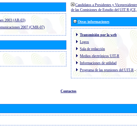
Candidatos a Presidentes y Vicepresidente
de las Comisiones de Estudio del UIT R (C
nes 2003 (AR-03)
Otras informaciones
comunicaciones 2007 (CMR-07)
Transmisión por la web
Logos
Sala de redacción
Medios electrónicos UIT-R
Informaciones de utilidad
Programa de las reuniones del UIT-R
-
Contactos