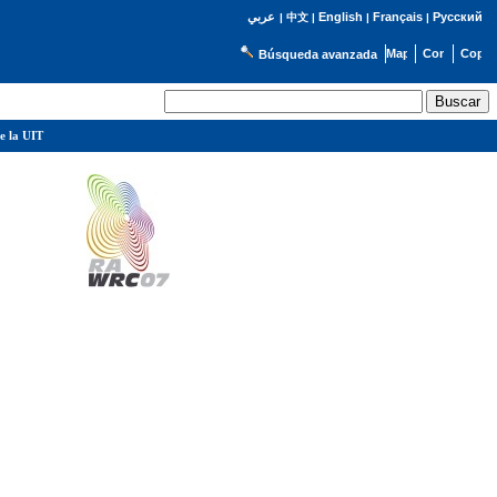
English
Français
Русский
عربي
|
中文
|
|
|
Búsqueda avanzada
e la UIT