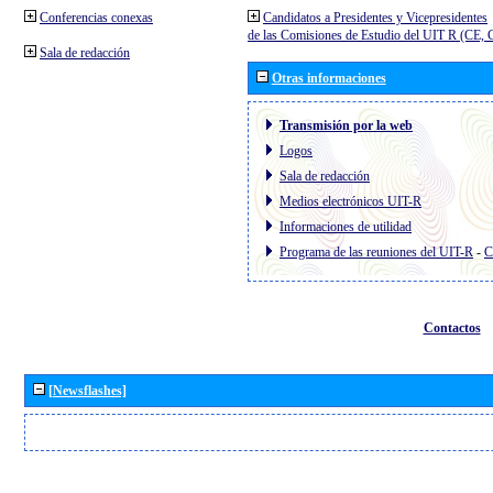
Conferencias conexas
Candidatos a Presidentes y Vicepresidentes
de las Comisiones de Estudio del UIT R (CE,
Sala de redacción
Otras informaciones
Transmisión por la web
Logos
Sala de redacción
Medios electrónicos UIT-R
Informaciones de utilidad
Programa de las reuniones del UIT-R
-
C
Contactos
[Newsflashes]