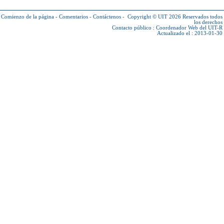
Comienzo de la página
-
Comentarios
-
Contáctenos
-
Copyright © UIT 2026
Reservados todos
los derechos
Contacto público :
Coordenador Web del UIT-R
Actualizado el : 2013-01-30