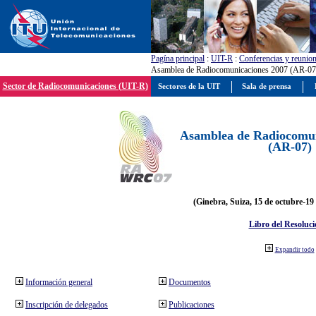
Pagína principal
:
UIT-R
:
Conferencias y reunio
Asamblea de Radiocomunicaciones 2007 (AR-07
Sector de Radiocomunicaciones (UIT-R)
Sectores de la UIT
Sala de prensa
Asamblea de Radiocomun
(AR-07)
(Ginebra, Suiza, 15 de octubre-19
Libro del Resoluci
Expandir todo
Información general
Documentos
Inscripción de delegados
Publicaciones