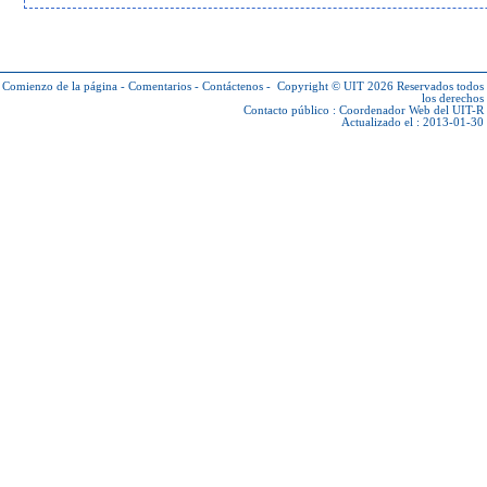
Comienzo de la página
-
Comentarios
-
Contáctenos
-
Copyright © UIT 2026
Reservados todos
los derechos
Contacto público :
Coordenador Web del UIT-R
Actualizado el : 2013-01-30