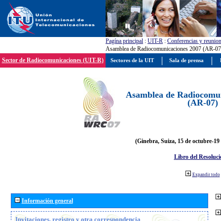
Pagína principal
:
UIT-R
:
Conferencias y reunio
Asamblea de Radiocomunicaciones 2007 (AR-07
Sector de Radiocomunicaciones (UIT-R)
Sectores de la UIT
Sala de prensa
Asamblea de Radiocomun
(AR-07)
(Ginebra, Suiza, 15 de octubre-19
Libro del Resoluci
Expandir todo
Información general
Invitaciones, registro y otra correspondencia