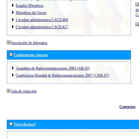
Estados Miembros
de
Miembros del Sector
G
Circulare administrativa CACE/404
Circulare administrativa CACE/427
Inscripción de delegados
Conferencias conexas
Asamblea de Radiocomunicaciones 2003 (AR-03)
Conferencia Mundial de Radiocomunicaciones 2007 (CMR-07)
Sala de redacción
Contactos
[Newsflashes]