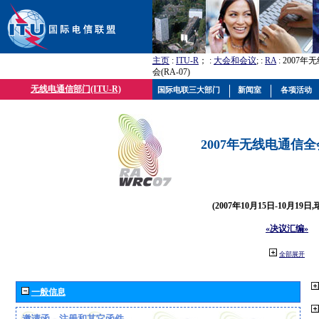
主页
:
ITU-R
； :
大会和会议
; :
RA
: 2007
会(RA-07)
无线电通信部门(ITU-R)
国际电联三大部门
新闻室
各项活动
2007年无线电通信全会(
(2007年10月15日-10月19日
«决议汇编»
全部展开
一般信息
邀请函、注册和其它函件