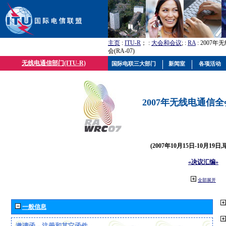
主页
:
ITU-R
； :
大会和会议
; :
RA
: 2007
会(RA-07)
无线电通信部门(ITU-R)
国际电联三大部门
新闻室
各项活动
2007年无线电通信全会(
(2007年10月15日-10月19日
«决议汇编»
全部展开
一般信息
邀请函、注册和其它函件