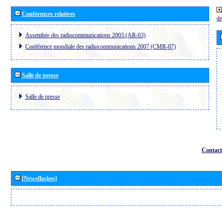
Conférences relatives
de
Assembée des radiocommunications 2003 (AR-03)
Conférence mondiale des radiocommunications 2007 (CMR-07)
Salle de presse
Salle de presse
Contact
[Newsflashes]