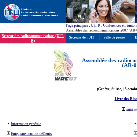
Page principale
:
UIT-R
:
Conférences et réunion
Assemblée des radiocommunications 2007 (AR-
Secteur des radiocommunications (UIT-
Secteurs de l'UIT
Salle de presse
E
R)
Assemblée des radioco
(AR-0
(Genève, Suisse, 15 octob
Livre des Réso
Afficher 
Information générale
Enregistrement des délégués