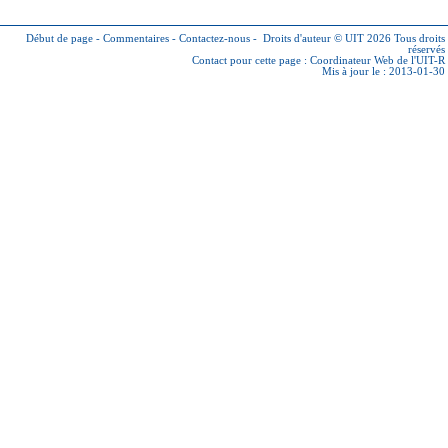
Début de page
-
Commentaires
-
Contactez-nous
-
Droits d'auteur © UIT 2026
Tous droits
réservés
Contact pour cette page :
Coordinateur Web de l'UIT-R
Mis à jour le : 2013-01-30