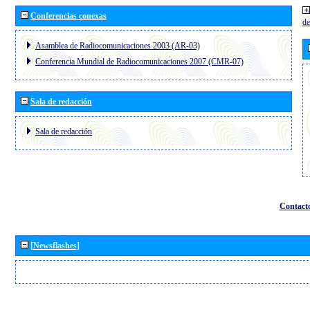
Conferencias conexas
de
Asamblea de Radiocomunicaciones 2003 (AR-03)
Conferencia Mundial de Radiocomunicaciones 2007 (CMR-07)
Sala de redacción
Sala de redacción
Contact
[Newsflashes]