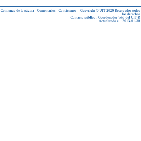
Comienzo de la página
-
Comentarios
-
Contáctenos
-
Copyright © UIT 2026
Reservados todos
los derechos
Contacto público :
Coordenador Web del UIT-R
Actualizado el : 2013-01-30