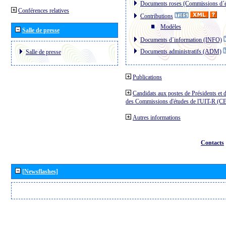
Documents roses (Commissions d´é
Conférences relatives
Contributions
Modèles
Salle de presse
Documents d´information (INFO)
Documents administratifs (ADM)
Salle de presse
Publications
Candidats aux postes de Présidents et 
des Commissions d'études de l'UIT-R (C
Autres informations
Contacts
[Newsflashes]