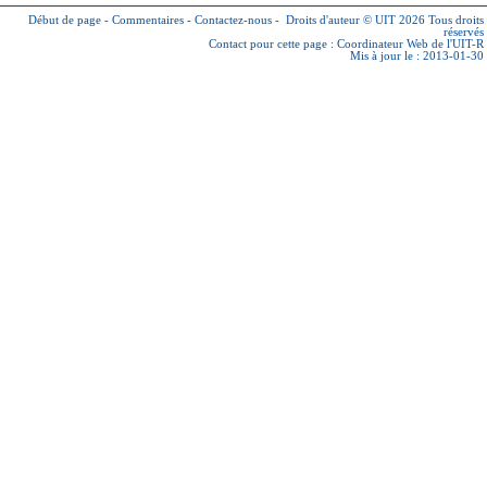
Début de page
-
Commentaires
-
Contactez-nous
-
Droits d'auteur © UIT 2026
Tous droits
réservés
Contact pour cette page :
Coordinateur Web de l'UIT-R
Mis à jour le : 2013-01-30