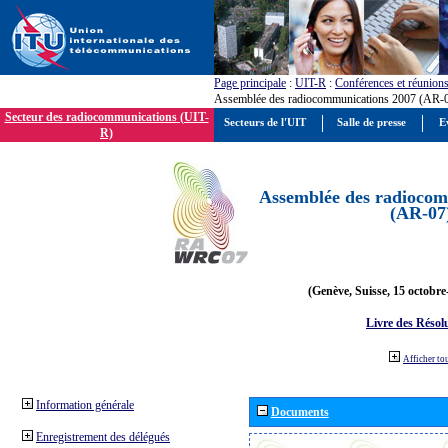
Page principale
:
UIT-R
:
Conférences et réunion
Assemblée des radiocommunications 2007 (AR-
Secteur des radiocommunications (UIT-
Secteurs de l'UIT
Salle de presse
E
R)
Assemblée des radiocom
(AR-07
(Genève, Suisse, 15 octobre
Livre des Résol
Afficher to
Information générale
Documents
Enregistrement des délégués