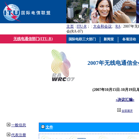
主页
:
ITU-R
； :
大会和会议
; :
RA
: 2007
会(RA-07)
无线电通信部门(ITU-R)
国际电联三大部门
新闻室
各项活动
2007年无线电通信全会(
(2007年10月15日-10月19日
«决议汇编»
全部展开
一般信息
文件
代表注册