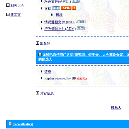
粉色文件(研究组)
相关大会
文稿
新闻室
模板
情况通报文件 (INFO)
行政管理文件(ADM)
出版物
无线电通信部门各组(研究组、特委会、大会筹备会议、无
的候选人
请柬
Replies received by BR
仅有英文
其它信息
联系人
[Newsflashes]