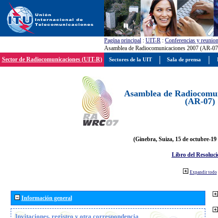
Pagína principal
:
UIT-R
:
Conferencias y reunio
Asamblea de Radiocomunicaciones 2007 (AR-07
Sector de Radiocomunicaciones (UIT-R)
Sectores de la UIT
Sala de prensa
Asamblea de Radiocomun
(AR-07)
(Ginebra, Suiza, 15 de octubre-19
Libro del Resoluci
Expandir todo
Información general
Invitaciones, registro y otra correspondencia