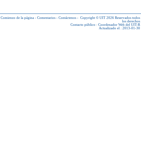
Comienzo de la página
-
Comentarios
-
Contáctenos
-
Copyright © UIT 2026
Reservados todos
los derechos
Contacto público :
Coordenador Web del UIT-R
Actualizado el : 2013-01-30