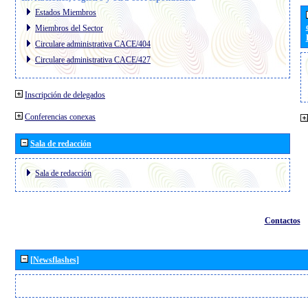
Estados Miembros
Miembros del Sector
Circulare administrativa CACE/404
Circulare administrativa CACE/427
Inscripción de delegados
Conferencias conexas
Sala de redacción
Sala de redacción
Contactos
[Newsflashes]