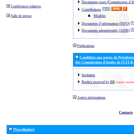
Documents roses (Commissions d´ét
Conférences relatives
Contributions
Salle de presse
Modèles
Documents d´information (INFO)
Documents administratifs (ADM)
Publications
Candidats aux postes de Présidents 
des Commissions d'études de l'UIT-R
Invitation
Replies received by BR
Anglais seulem
Autres informations
Contacts
[Newsflashes]