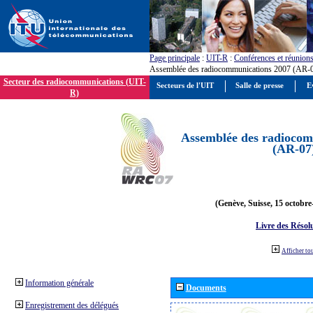
Page principale
:
UIT-R
:
Conférences et réunion
Assemblée des radiocommunications 2007 (AR-
Secteur des radiocommunications (UIT-
Secteurs de l'UIT
Salle de presse
E
R)
Assemblée des radiocom
(AR-07
(Genève, Suisse, 15 octobre
Livre des Résol
Afficher to
Information générale
Documents
Enregistrement des délégués