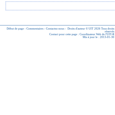
Début de page
-
Commentaires
-
Contactez-nous
-
Droits d'auteur © UIT 2026
Tous droits
réservés
Contact pour cette page :
Coordinateur Web de l'UIT-R
Mis à jour le : 2013-01-30