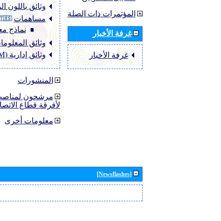
وثائق باللون ا
المؤتمرات ذات الصلة
مساهمات
نماذج مع
غرفة الأخبار
وثائق المعلومات (O
وثائق إدارية (ADM)
غرفة الأخبار
المنشورات
مرشحون لمناصب 
لأفرقة قطاع الاتصا
معلومات أخرى
[Newsflashes]