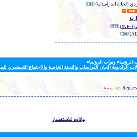
وردي (لجان الدراسات)
رية
I)
الرؤساء ونواب الرؤساء
ات الراديوية (لجان الدراسات واللجنة الخاصة والاجتماع التحضيري للمؤ
Replies
بالإنكليزية فقط
بيانات للاستفسار