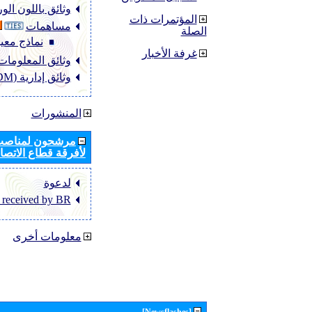
وثائق باللون ال
المؤتمرات ذات
مساهمات
الصلة
نماذج معيا
غرفة الأخبار
وثائق المعلومات (NFO
وثائق إدارية (ADM)
المنشورات
مرشحون لمناصب 
لأفرقة قطاع الاتصال
لدعوة
 received by BR
معلومات أخرى
[Newsflashes]