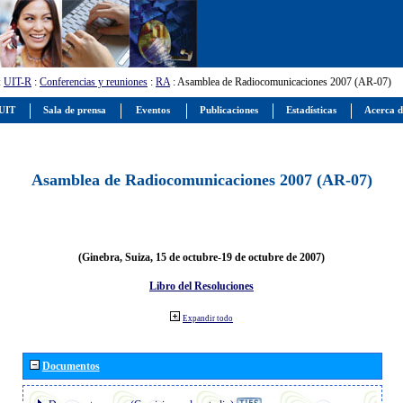
:
UIT-R
:
Conferencias y reuniones
:
RA
: Asamblea de Radiocomunicaciones 2007 (AR-07)
 UIT
Sala de prensa
Eventos
Publicaciones
Estadísticas
Acerca d
Asamblea de Radiocomunicaciones 2007 (AR-07)
(Ginebra, Suiza, 15 de octubre-19 de octubre de 2007)
Libro del Resoluciones
Expandir todo
Documentos