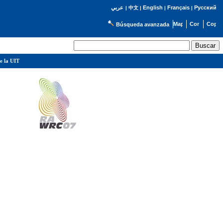
English
Français
Русский
عربي
|
中文
|
|
|
Búsqueda avanzada
e la UIT