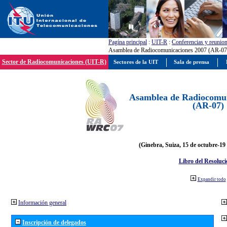
Pagína principal
:
UIT-R
:
Conferencias y reunio
Asamblea de Radiocomunicaciones 2007 (AR-07
Sector de Radiocomunicaciones (UIT-R)
Sectores de la UIT
Sala de prensa
Asamblea de Radiocomun
(AR-07)
(Ginebra, Suiza, 15 de octubre-19
Libro del Resoluci
Expandir todo
Información general
Inscripción de delegados