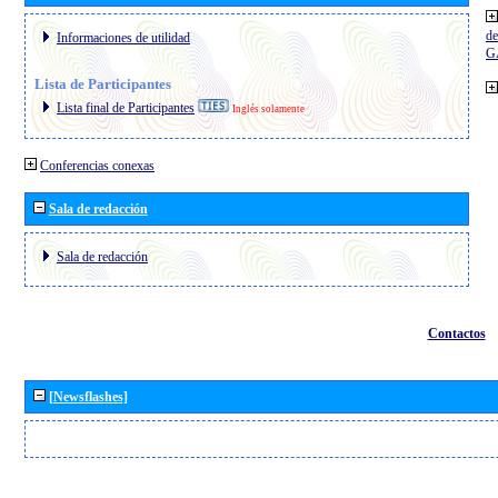
de
Informaciones de utilidad
G
Lista de Participantes
Lista final de Participantes
Inglés solamente
Conferencias conexas
Sala de redacción
Sala de redacción
Contactos
[Newsflashes]