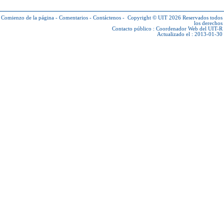
Comienzo de la página
-
Comentarios
-
Contáctenos
-
Copyright © UIT 2026
Reservados todos
los derechos
Contacto público :
Coordenador Web del UIT-R
Actualizado el : 2013-01-30