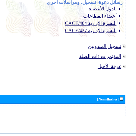
رسائل دعوة، تسجيل، ومراسلات أخرى
الدول الأعضاء
أعضاء القطاعات
النشرة الإدارية CACE/404
النشرة الإدارية CACE/427
تسجيل المندوبين
المؤتمرات ذات الصلة
غرفة الأخبار
[Newsflashes]