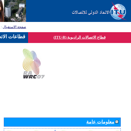
صفحة الاستقبال
:
ق
قطاعات الاتح
قطاع الاتصالات الراديوية (ITU-R)
معلومات عامة