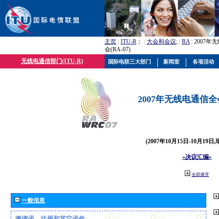
主页
:
ITU-R
； :
大会和会议
; :
RA
: 2007
会(RA-07)
无线电通信部门(ITU-R)
国际电联三大部门
新闻室
各项活动
2007年无线电通信全会(
(2007年10月15日-10月19日
«决议汇编»
全部展开
一般信息
邀请函、注册和其它函件