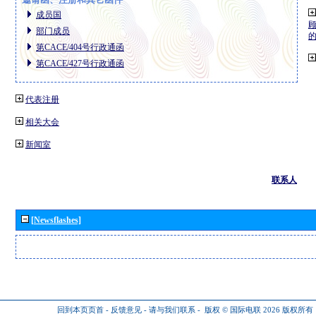
成员国
部门成员
第CACE/404号行政通函
第CACE/427号行政通函
代表注册
相关大会
新闻室
联系人
[Newsflashes]
回到本页页首
-
反馈意见
-
请与我们联系
-
版权 © 国际电联 2026
版权所有