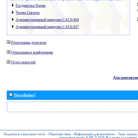
Государства-Члены
Члены Сектора
Административный циркуляр CACE/404
Административный циркуляр CACE/427
Регистрация делегатов
Относящиеся конференции
Отдел новостей
Для контакто
[Newsflashes]
Подняться в верхнюю часть
-
Обратная связь
-
Информация для контактов
-
Знак охраны
авторского права © МСЭ 2026
Все права сохранены