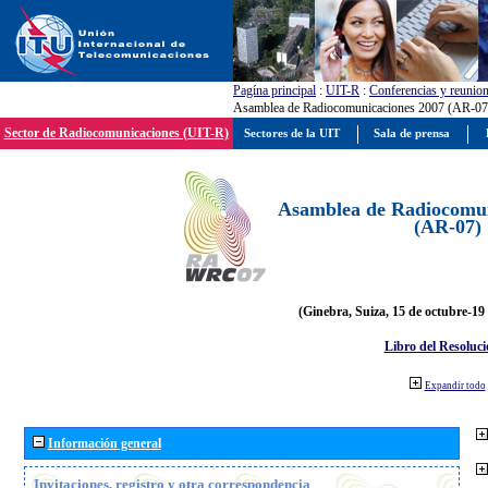
Pagína principal
:
UIT-R
:
Conferencias y reunio
Asamblea de Radiocomunicaciones 2007 (AR-07
Sector de Radiocomunicaciones (UIT-R)
Sectores de la UIT
Sala de prensa
Asamblea de Radiocomun
(AR-07)
(Ginebra, Suiza, 15 de octubre-19
Libro del Resoluci
Expandir todo
Información general
Invitaciones, registro y otra correspondencia