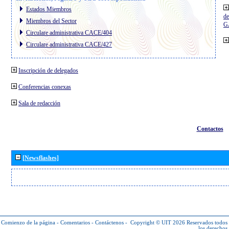
Estados Miembros
de
Miembros del Sector
G
Circulare administrativa CACE/404
Circulare administrativa CACE/427
Inscripción de delegados
Conferencias conexas
Sala de redacción
Contactos
[Newsflashes]
Comienzo de la página
-
Comentarios
-
Contáctenos
-
Copyright © UIT 2026
Reservados todos
los derechos