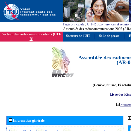
Page principale
:
UIT-R
:
Conférences et réunion
Assemblée des radiocommunications 2007 (AR-
Secteur des radiocommunications (UIT-
Secteurs de l'UIT
Salle de presse
E
R)
Assemblée des radioco
(AR-0
(Genève, Suisse, 15 octob
Livre des Réso
Afficher 
Information générale