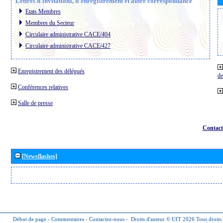
Lettres d´invitations, d´enregistrement et autre correspondance
Etats Membres
Membres du Secteur
Circulaire administrative CACE/404
Circulaire administrative CACE/427
Enregistrement des délégués
de
Conférences relatives
Salle de presse
Contact
[Newsflashes]
Début de page
-
Commentaires
-
Contactez-nous
-
Droits d'auteur © UIT 2026
Tous droits