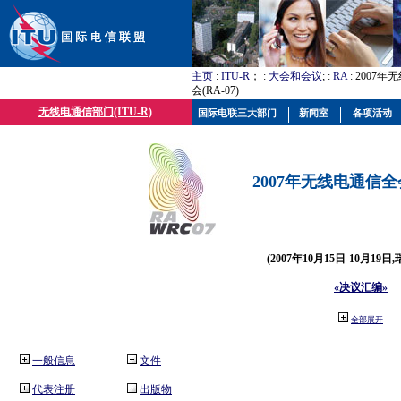
主页
:
ITU-R
； :
大会和会议
; :
RA
: 2007
会(RA-07)
无线电通信部门(ITU-R)
国际电联三大部门
新闻室
各项活动
2007年无线电通信全会(
(2007年10月15日-10月19日
«决议汇编»
全部展开
一般信息
文件
代表注册
出版物