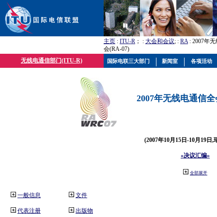
主页
:
ITU-R
； :
大会和会议
; :
RA
: 2007
会(RA-07)
无线电通信部门(ITU-R)
国际电联三大部门
新闻室
各项活动
2007年无线电通信全会(
(2007年10月15日-10月19日
«决议汇编»
全部展开
一般信息
文件
代表注册
出版物