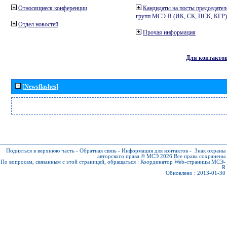
Относящиеся конференции
Кандидаты на посты председател
групп МСЭ-R (ИК, СК, ПСК, КГР)
Отдел новостей
Прочая информация
Для контакто
[Newsflashes]
Подняться в верхнюю часть
-
Обратная связь
-
Информация для контактов
-
Знак охраны
авторского права © МСЭ 2026
Все права сохранены
По вопросам, связанным с этой страницей, обращаться :
Координатор Web-страницы МСЭ-
R
Обновлено : 2013-01-30