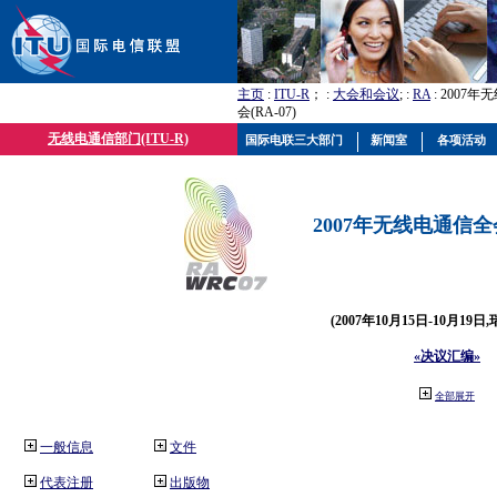
主页
:
ITU-R
； :
大会和会议
; :
RA
: 2007
会(RA-07)
无线电通信部门(ITU-R)
国际电联三大部门
新闻室
各项活动
2007年无线电通信全会(
(2007年10月15日-10月19日
«决议汇编»
全部展开
一般信息
文件
代表注册
出版物