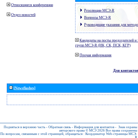
Относящиеся конференции
Резолюции МСЭ-R
Отдел новостей
Вопросы МСЭ-R
Руководящие указания для метод
Кандидаты на посты председателей и 
групп МСЭ-R (ИК, СК, ПСК, КГР)
Прочая информация
Для контакто
[Newsflashes]
Подняться в верхнюю часть
-
Обратная связь
-
Информация для контактов
-
Знак охраны
авторского права © МСЭ 2026
Все права сохранены
По вопросам, связанным с этой страницей, обращаться :
Координатор Web-страницы МСЭ-
R