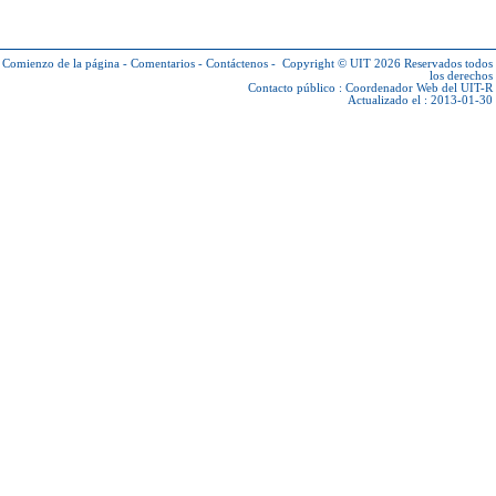
Comienzo de la página
-
Comentarios
-
Contáctenos
-
Copyright © UIT 2026
Reservados todos
los derechos
Contacto público :
Coordenador Web del UIT-R
Actualizado el : 2013-01-30