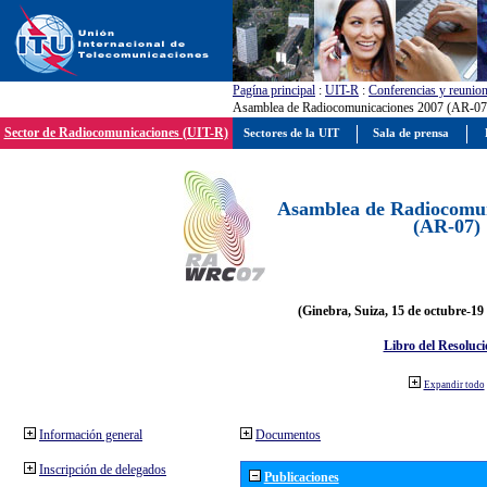
Pagína principal
:
UIT-R
:
Conferencias y reunio
Asamblea de Radiocomunicaciones 2007 (AR-07
Sector de Radiocomunicaciones (UIT-R)
Sectores de la UIT
Sala de prensa
Asamblea de Radiocomun
(AR-07)
(Ginebra, Suiza, 15 de octubre-19
Libro del Resoluci
Expandir todo
Información general
Documentos
Inscripción de delegados
Publicaciones