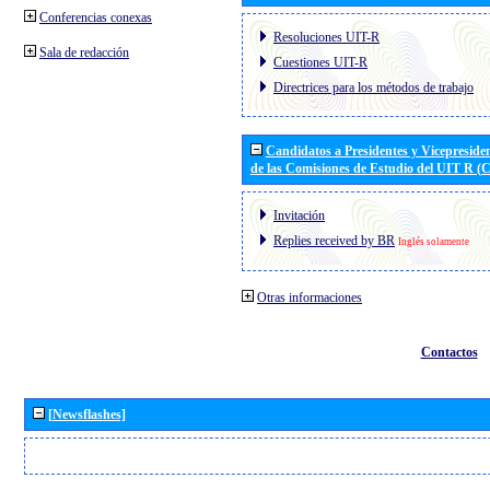
Conferencias conexas
Resoluciones UIT-R
Sala de redacción
Cuestiones UIT-R
Directrices para los métodos de trabajo
Candidatos a Presidentes y Vicepreside
de las Comisiones de Estudio del UIT R 
Invitación
Replies received by BR
Inglés solamente
Otras informaciones
Contactos
[Newsflashes]