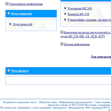
Относящиеся конференции
Резолюции МСЭ-R
Отдел новостей
Вопросы МСЭ-R
Руководящие указания для метод
Отдел новостей
Кандидаты на посты председателей и 
групп МСЭ-R (ИК, СК, ПСК, КГР)
Прочая информация
Для контакто
[Newsflashes]
Подняться в верхнюю часть
-
Обратная связь
-
Информация для контактов
-
Знак охраны
авторского права © МСЭ 2026
Все права сохранены
По вопросам, связанным с этой страницей, обращаться :
Координатор Web-страницы МСЭ-
R