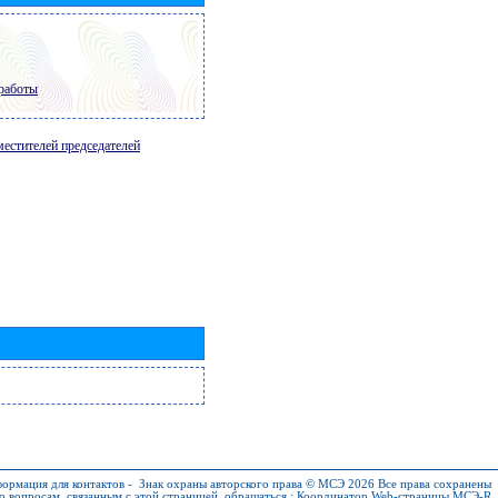
работы
местителей председателей
ормация для контактов
-
Знак охраны авторского права © МСЭ 2026
Все права сохранены
о вопросам, связанным с этой страницей, обращаться :
Координатор Web-страницы МСЭ-R