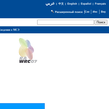
عربي
English
Español
Français
|
中文
|
|
|
Расширенный поиск
ведения о МСЭ