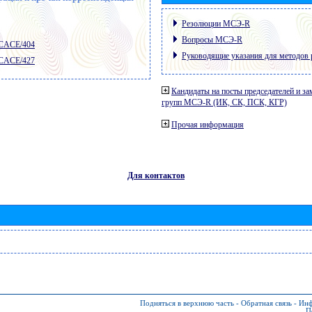
Резолюции МСЭ-R
Вопросы МСЭ-R
 CACE/404
Руководящие указания для методов 
 CACE/427
Кандидаты на посты председателей и за
групп МСЭ-R (ИК, СК, ПСК, КГР)
Прочая информация
Для контактов
Подняться в верхнюю часть
-
Обратная связь
-
Инф
П