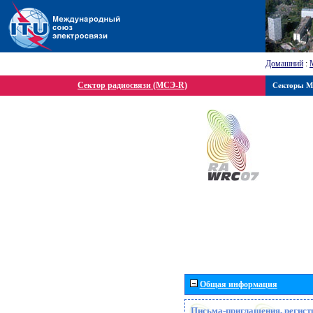
Домашний
:
Сектор радиосвязи (МСЭ-R)
Секторы 
Общая информация
Письма-приглашения, регист