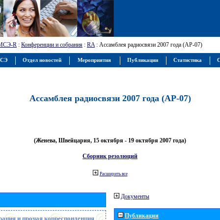
МСЭ-R
:
Конференции и собрания
:
RA
: Ассамблея радиосвязи 2007 года (АР-07)
МСЭ
Отдел новостей
Мероприятия
Публикации
Статистика
С
Ассамблея радиосвязи 2007 года (АР-07)
(Женева, Швейцария, 15 октября - 19 октября 2007 года)
Сборник резолюций
Расширить все
Документы
Публикации
рация и прочая корреспонденция