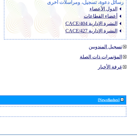
رسائل دعوة، تسجيل، ومراسلات أخرى
الدول الأعضاء
أعضاء القطاعات
النشرة الإدارية CACE/404
النشرة الإدارية CACE/427
تسجيل المندوبين
المؤتمرات ذات الصلة
غرفة الأخبار
[Newsflashes]