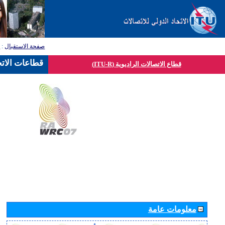
صفحة الاستقبال
:
ق
قطاعات الاتح
قطاع الاتصالات الراديوية (ITU-R)
معلومات عامة