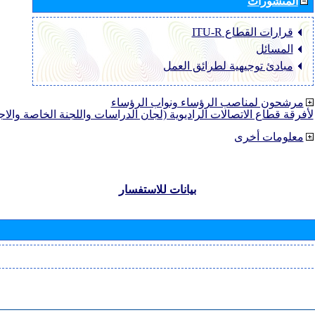
المنشورات
قرارات القطاع ‏ITU-R
المسائل
مبادئ توجيهية لطرائق العمل
مرشحون لمناصب الرؤساء ونواب الرؤساء
لأفرقة قطاع الاتصالات الراديوية (لجان الدراسات واللجنة الخاصة والا
معلومات أخرى
بيانات للاستفسار